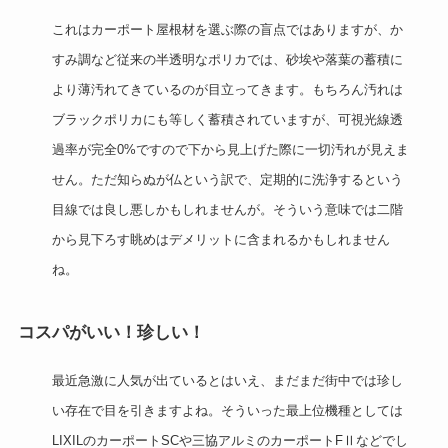
これはカーポート屋根材を選ぶ際の盲点ではありますが、か
すみ調など従来の半透明なポリカでは、砂埃や落葉の蓄積に
より薄汚れてきているのが目立ってきます。もちろん汚れは
ブラックポリカにも等しく蓄積されていますが、可視光線透
過率が完全0%ですので下から見上げた際に一切汚れが見えま
せん。ただ知らぬが仏という訳で、定期的に洗浄するという
目線では良し悪しかもしれませんが。そういう意味では二階
から見下ろす眺めはデメリットに含まれるかもしれません
ね。
コスパがいい！珍しい！
最近急激に人気が出ているとはいえ、まだまだ街中では珍し
い存在で目を引きますよね。そういった最上位機種としては
LIXILのカーポートSCや三協アルミのカーポートFⅡなどでし