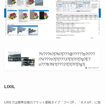
?V???h?[?N?[???@?????p?l???
i?V???o?[?|???J?[?{?l?[?g?E?
u???b?N?|???J?[?{?l?[?g?j
?O???A???‾
LIXIL
LIXILでは標準仕様のフラット屋根タイプ「フーゴF」「ネスカF」に加