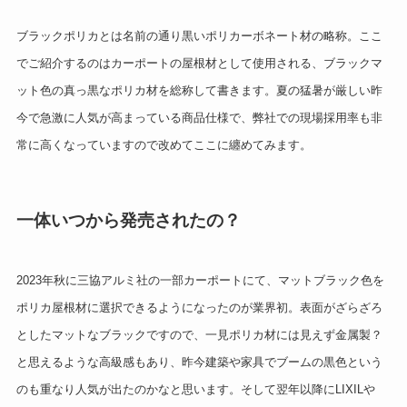
ブラックポリカとは名前の通り黒いポリカーボネート材の略称。ここ
でご紹介するのはカーポートの屋根材として使用される、ブラックマ
ット色の真っ黒なポリカ材を総称して書きます。夏の猛暑が厳しい昨
今で急激に人気が高まっている商品仕様で、弊社での現場採用率も非
常に高くなっていますので改めてここに纏めてみます。
一体いつから発売されたの？
2023年秋に三協アルミ社の一部カーポートにて、マットブラック色を
ポリカ屋根材に選択できるようになったのが業界初。表面がざらざろ
としたマットなブラックですので、一見ポリカ材には見えず金属製？
と思えるような高級感もあり、昨今建築や家具でブームの黒色という
のも重なり人気が出たのかなと思います。そして翌年以降にLIXILや