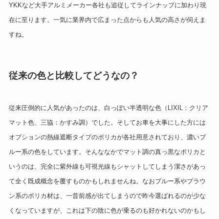
YKKなど大手アルミメーカー各社も追従してラインナップに加わり現
在に至ります。一気に業界内で広まった点からも人気の高さが伺えま
すね。
従来の色と比較してどうなの？
従来圧倒的に人気があったのは、白っぽい半透明な色（LIXIL：クリア
マット色、三協：かすみ調）でした。そしてお車を大事にした方には
オプションの熱線遮断タイプのポリカが各社用意されており、濃いブ
ルー系の色をしています。そんななかでマット調の真っ黒なポリカと
いうのは、完全に紫外線も可視光線もシャットしてしまう潔さがあっ
て全く既成概念を覆すものかもしれませんね。なおブルー系やブラウ
ン系のポリカ材は、一昔前感が出てしまうので昨今選ばれるのが少な
くなっていますが、これは下の陰に色が乗るのも好かれないのかもし